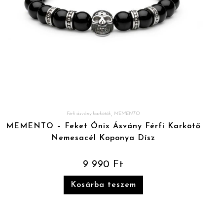
,
Férfi ásvány karkötők
MEMENTO
MEMENTO – Feket Ónix Ásvány Férfi Karkötő
Nemesacél Koponya Dísz
9 990
Ft
Kosárba teszem