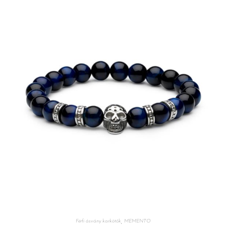
,
Férfi ásvány karkötők
MEMENTO