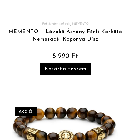
,
Férfi ásvány karkötők
MEMENTO
MEMENTO – Lávakő Ásvány Férfi Karkötő
Nemesacél Koponya Dísz
8 990
Ft
Kosárba teszem
AKCIÓ!