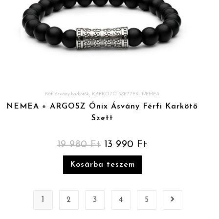
,
,
Férfi ásvány karkötők
KARKÖTŐ SZETTEK
NEMEA
NEMEA + ARGOSZ Ónix Ásvány Férfi Karkötő
Szett
19 980
Ft
13 990
Ft
Kosárba teszem
1
2
3
4
5