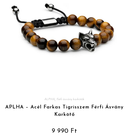
,
ALPHA
Férfi ásvány karkötők
APLHA – Acél Farkas Tigrisszem Férfi Ásvány
Karkötő
9 990
Ft