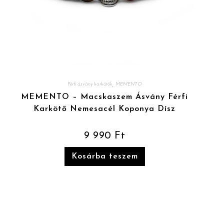
,
Férfi ásvány karkötők
MEMENTO
MEMENTO – Macskaszem Ásvány Férfi
Karkötő Nemesacél Koponya Dísz
9 990
Ft
Kosárba teszem