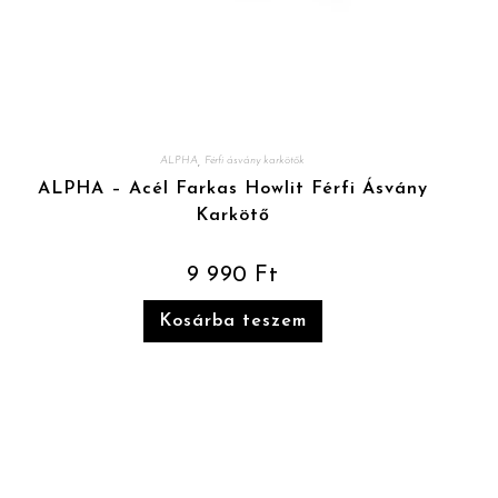
,
ALPHA
Férfi ásvány karkötők
ALPHA – Acél Farkas Howlit Férfi Ásvány
Karkötő
9 990
Ft
Kosárba teszem