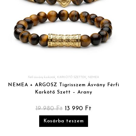
,
,
Férfi ásvány karkötők
KARKÖTŐ SZETTEK
NEMEA
NEMEA + ARGOSZ Tigrisszem Ásvány Férfi
Karkötő Szett – Arany
19 980
Ft
13 990
Ft
Kosárba teszem