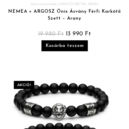
,
,
Férfi ásvány karkötők
KARKÖTŐ SZETTEK
NEMEA
NEMEA + ARGOSZ Ónix Ásvány Férfi Karkötő
Szett – Arany
19 980
Ft
13 990
Ft
Kosárba teszem
AKCIÓ!