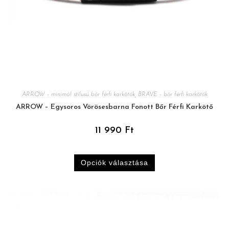
ARROW - minimál stílusú bőr férfi karkötők
,
BRAVE - bőr férfi karkötők
ARROW – Egysoros Vörösesbarna Fonott Bőr Férfi Karkötő
11 990
Ft
Opciók választása