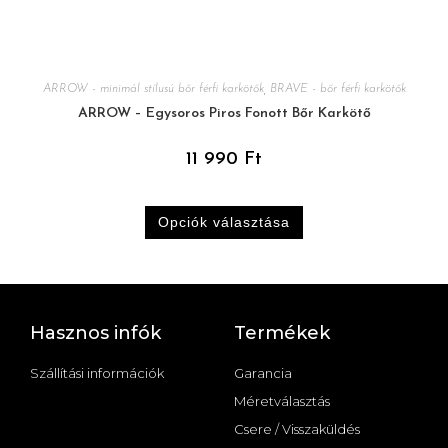
ARROW - minimál stílusú bőr férfi karkötők
,
BRAVE - bőr férfi karkötők
ARROW – Egysoros Piros Fonott Bőr Karkötő
11 990
Ft
Opciók választása
Hasznos infók
Termékek
Szállítási információk
Garancia
Méretválasztás
Csere / Visszaküldés