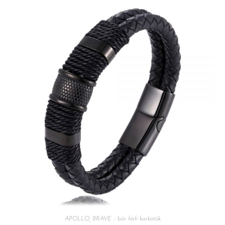
APOLLO
,
BRAVE - bőr férfi karkötők