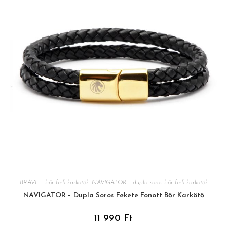
BRAVE - bőr férfi karkötők
,
NAVIGATOR - dupla soros bőr férfi karkötők
NAVIGATOR – Dupla Soros Fekete Fonott Bőr Karkötő
11 990
Ft