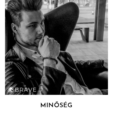
MINŐSÉG