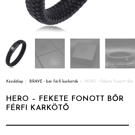
Kezdőlap
>
BRAVE - bőr férfi karkötők
>
HERO – Fekete Fonott Bőr 
HERO – FEKETE FONOTT BŐR
FÉRFI KARKÖTŐ