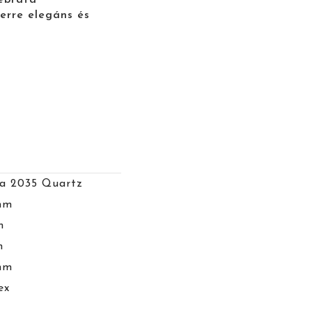
zerre elegáns és
a 2035 Quartz
mm
m
m
mm
ex