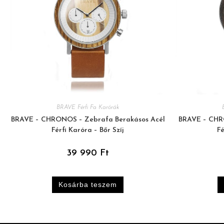
BRAVE Férfi Fa Karórák
BRAVE – CHRONOS – Zebrafa Berakásos Acél
BRAVE – CHR
Férfi Karóra – Bőr Szíj
Fé
39 990
Ft
Kosárba teszem