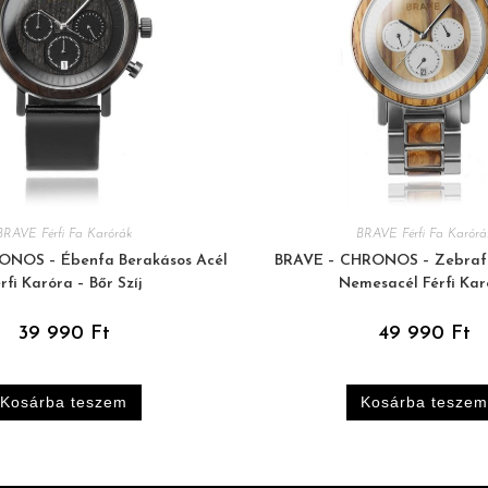
BRAVE Férfi Fa Karórák
BRAVE Férfi Fa Karórá
ONOS – Ébenfa Berakásos Acél
BRAVE – CHRONOS – Zebraf
rfi Karóra – Bőr Szíj
Nemesacél Férfi Kar
39 990
Ft
49 990
Ft
Kosárba teszem
Kosárba teszem