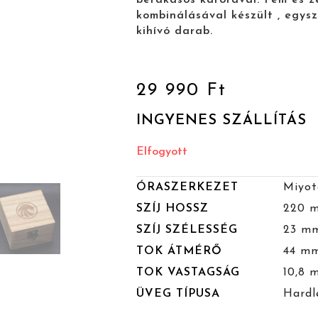
kombinálásával készült , egys
kihívó darab.
29 990
Ft
INGYENES SZÁLLÍTÁS
Elfogyott
ÓRASZERKEZET
Miyot
SZÍJ HOSSZ
220 
SZÍJ SZÉLESSÉG
23 m
TOK ÁTMÉRŐ
44 m
TOK VASTAGSÁG
10,8 
ÜVEG TÍPUSA
Hardl