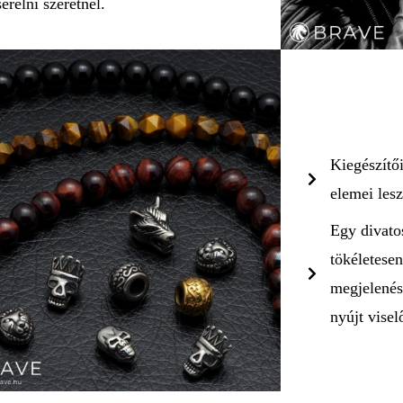
serélni szeretnél.
Kiegészítő
elemei lesz
Egy divatos
tökéletesen
megjelenés
nyújt visel