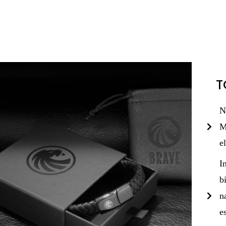
T
N
M
e
I
b
n
e