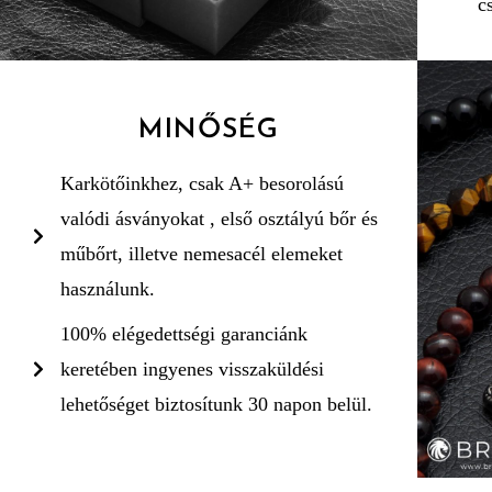
c
MINŐSÉG
Karkötőinkhez, csak A+ besorolású
valódi ásványokat , első osztályú bőr és
műbőrt, illetve nemesacél elemeket
használunk.
100% elégedettségi garanciánk
keretében ingyenes visszaküldési
lehetőséget biztosítunk 30 napon belül.