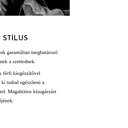
STÍLUS
ink garantáltan meghatározó
nek a szettednek.
 férfi kiegészítővel
 ki tudod egészíteni a
ed. Magabiztos kisugárzást
őjének.