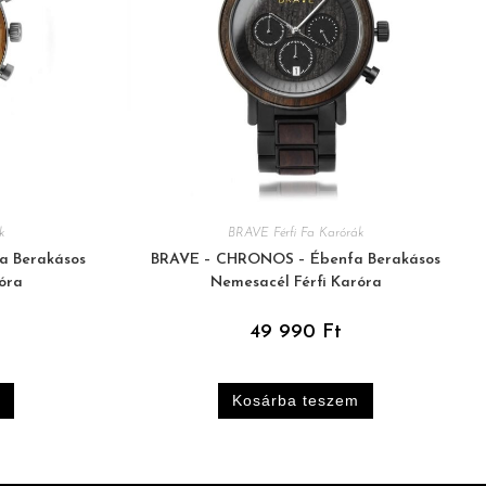
k
BRAVE Férfi Fa Karórák
a Berakásos
BRAVE – CHRONOS – Ébenfa Berakásos
óra
Nemesacél Férfi Karóra
49 990
Ft
Kosárba teszem