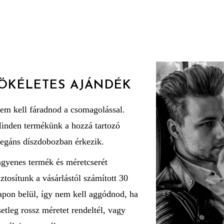
ÖKÉLETES AJÁNDÉK
em kell fáradnod a csomagolással.
inden termékünk a hozzá tartozó
legáns díszdobozban érkezik.
ngyenes termék és méretcserét
iztosítunk a vásárlástól számított 30
apon belül, így nem kell aggódnod, ha
setleg rossz méretet rendeltél, vagy