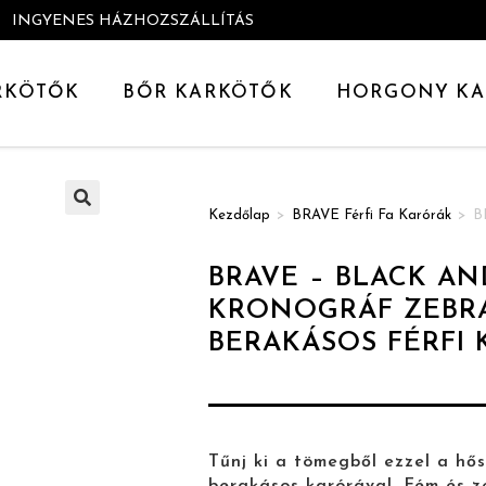
INGYENES HÁZHOZSZÁLLÍTÁS
RKÖTŐK
BŐR KARKÖTŐK
HORGONY KA
Kezdőlap
>
BRAVE Férfi Fa Karórák
>
B
🔍
BRAVE – BLACK A
KRONOGRÁF ZEBR
BERAKÁSOS FÉRFI
Tűnj ki a tömegből ezzel a hő
berakásos karórával. Fém és 