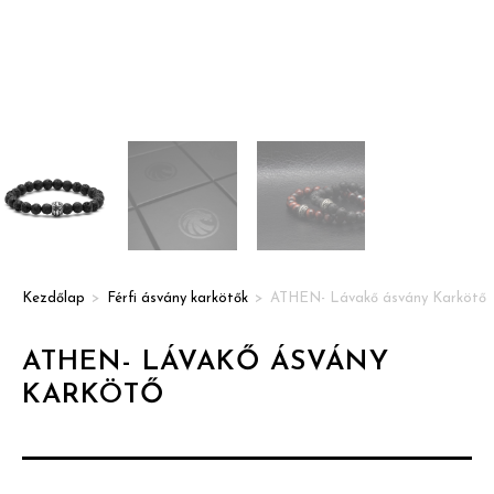
Kezdőlap
>
Férfi ásvány karkötők
>
ATHEN- Lávakő ásvány Karkötő
ATHEN- LÁVAKŐ ÁSVÁNY
KARKÖTŐ