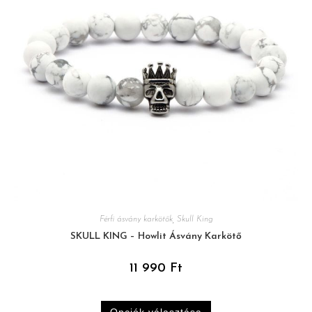
Férfi ásvány karkötők
,
Skull King
SKULL KING – Howlit Ásvány Karkötő
11 990
Ft