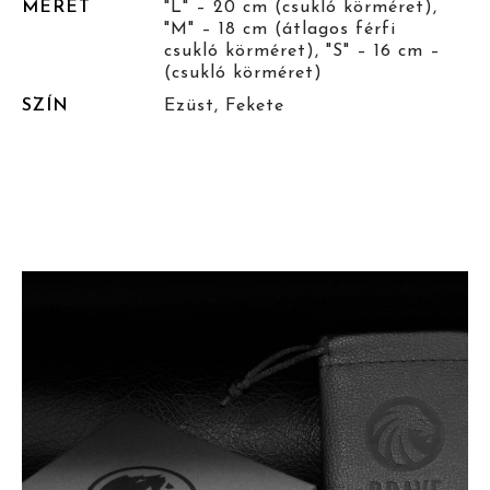
MÉRET
"L" – 20 cm (csukló körméret),
"M" – 18 cm (átlagos férfi
csukló körméret), "S" – 16 cm –
(csukló körméret)
SZÍN
Ezüst, Fekete