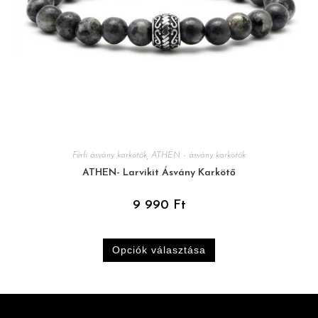
Férfi ásvány karkötők
,
ATHEN - ásvány karkötők
ATHEN- Larvikit Ásvány Karkötő
9 990
Ft
Opciók választása