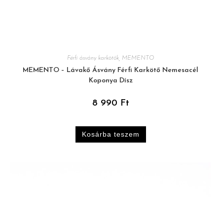
Férfi ásvány karkötők
,
MEMENTO
MEMENTO – Lávakő Ásvány Férfi Karkötő Nemesacél
Koponya Dísz
8 990
Ft
Kosárba teszem