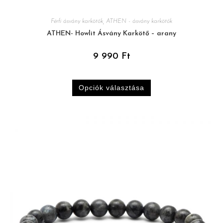
Férfi ásvány karkötők
,
ATHEN - ásvány karkötők
ATHEN- Howlit Ásvány Karkötő – arany
9 990
Ft
Opciók választása