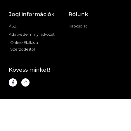
Jogi információk
Rólunk
ÁSZF
Kapcsolat
Adatvédelmi nyilatkozat
Online Elállás a
Szerződéstől
Kövess minket!
© Minden jog fenntartva - Az oldalon található képek szerzői
jogvédelem alatt állnak - BRAVE
Design by BRAVE MARKETING