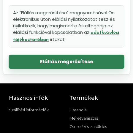
Az "Elállás megerősítése" megnyomásával Ön
elektronikus úton elállási nyilatkozatot tesz és
nyilatkozik, hogy megismerte és elfogadja az
elállási funkcióval kapcsolatban az
adatkezelési
írtakat.
tájékoztatóban
Elállás megerősítése
Hasznos infók
Termékek
Szállítási információk
Garancia
Méretválasztás
Csere / Visszaküldés