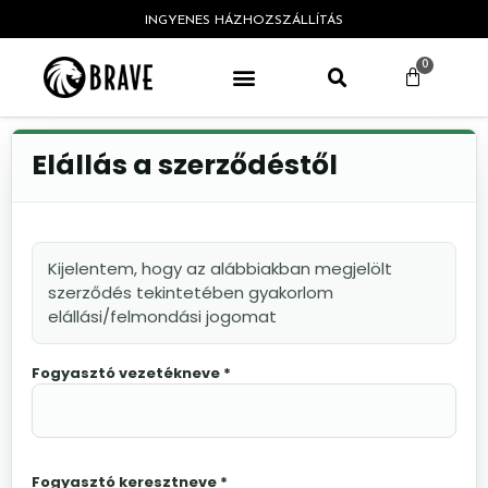
INGYENES HÁZHOZSZÁLLÍTÁS
0
ÁSVÁNY KARKÖTŐK
BŐR KARKÖTŐK
HORGONY KARKÖTŐK
Elállás a szerződéstől
Kijelentem, hogy az alábbiakban megjelölt
szerződés tekintetében gyakorlom
elállási/felmondási jogomat
Fogyasztó vezetékneve *
Fogyasztó keresztneve *